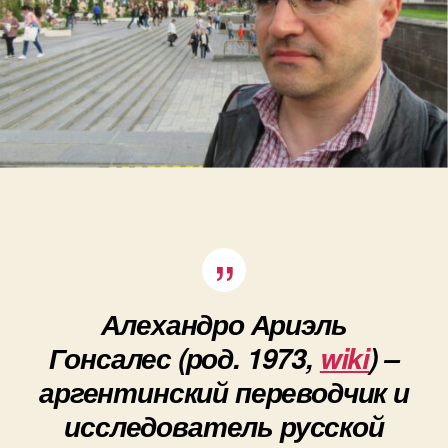
и
т
в
а
с
р
у
с
с
к
о
й
а
з
б
Алехандро Ариэль
у
к
Гонсалес
(род. 1973,
wiki
) –
о
аргентинский переводчик и
й
исследователь русской