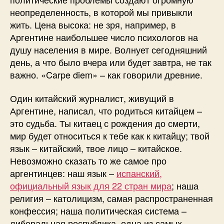
неопределенность, в которой мы привыкли
жить. Цена высока: не зря, например, в
Аргентине наибольшее число психологов на
душу населения в мире. Волнует сегодняшний
день, а что было вчера или будет завтра, не так
важно. «Carpe diem» – как говорили древние.
Один китайский журналист, живущий в
Аргентине, написал, что родиться китайцем –
это судьба. Ты китаец с рождения до смерти,
мир будет относиться к тебе как к китайцу; твой
язык – китайский, твое лицо – китайское.
Невозможно сказать то же самое про
аргентинцев: наш язык –
испанский,
официальный язык для 22 стран мира
; наша
религия – католицизм, самая распространенная
конфессия; наша политическая система –
либеральная республика, одна из самых