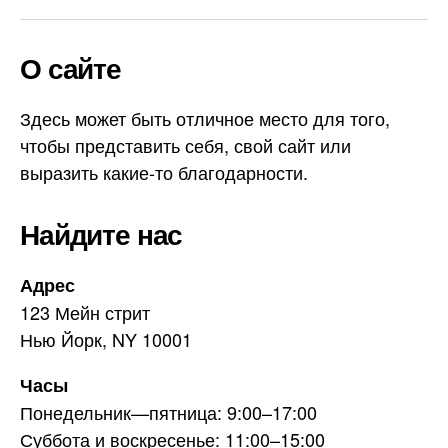
e
m
l
a
О сайте
e
i
g
l
r
Здесь может быть отличное место для того,
a
чтобы представить себя, свой сайт или
m
выразить какие-то благодарности.
Найдите нас
Адрес
123 Мейн стрит
Нью Йорк, NY 10001
Часы
Понедельник—пятница: 9:00–17:00
Суббота и воскресенье: 11:00–15:00