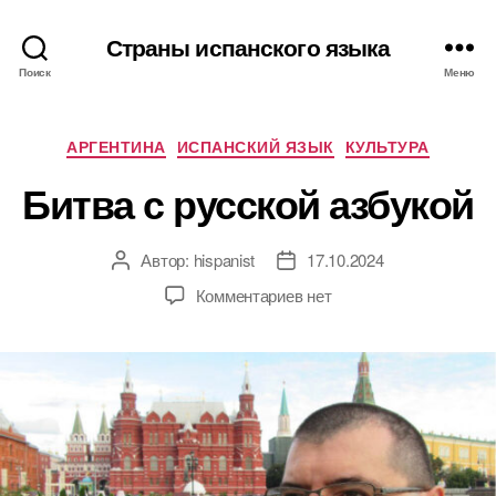
Страны испанского языка
Поиск
Меню
Р
АРГЕНТИНА
ИСПАНСКИЙ ЯЗЫК
КУЛЬТУРА
у
Битва с русской азбукой
б
р
и
Автор:
hispanist
17.10.2024
А
Д
к
в
а
и
к
Комментариев
нет
т
т
з
о
а
а
р
з
п
з
а
и
а
п
с
п
и
и
и
с
Б
с
и
и