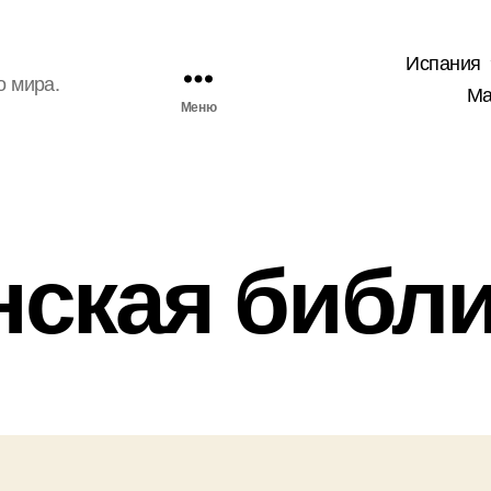
Испания
о мира.
Ма
Меню
нская библи