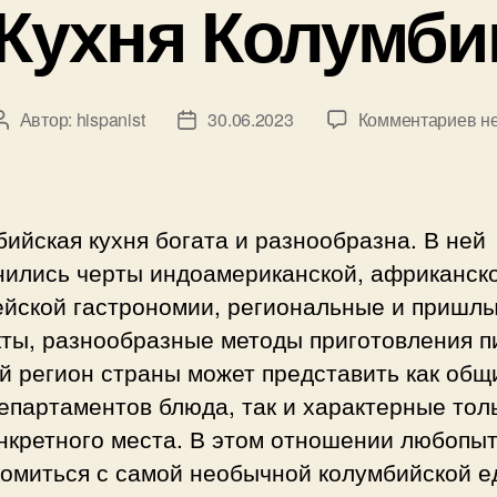
-Кухня Колумби
к
Автор:
hispanist
30.06.2023
Комментариев
не
Автор
Дата
за
записи
записи
-К
Ко
ийская кухня богата и разнообразна. В ней
нились черты индоамериканской, африканск
ейской гастрономии, региональные и пришл
кты, разнообразные методы приготовления п
й регион страны может представить как общ
епартаментов блюда, так и характерные тол
нкретного места. В этом отношении любопы
комиться с самой необычной колумбийской е