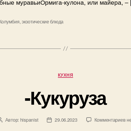
бные муравьиОрмига-кулона, или майера, – 
Колумбия
,
экзотические блюда
Рубрики
КУХНЯ
-Кукуруза
к
Автор:
hispanist
29.06.2023
Комментариев
не
Автор
Дата
за
записи
записи