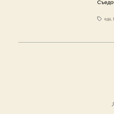
Съедо
еда
,
Метки