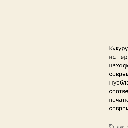
Кукуру
на те
находк
совре
Пуэбл
соотве
початк
соврем
еда
,
Метки