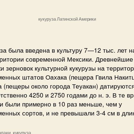
-К
кукуруза Латинской Америки
за была введена в культуру 7—12 тыс. лет н
рритории современной Мексики. Древнейшие
и зерновок культурной кукурузы на террито
менных штатов Оахака (пещера Гвила Накитц
а (пещеры около города Теуакан) датируютс
тственно 4250 и 2750 годами до н. э. В те в
и были примерно в 10 раз меньше, чем у
енных сортов, и не превышали 3-4 см в дли
злаки
,
кукуруза