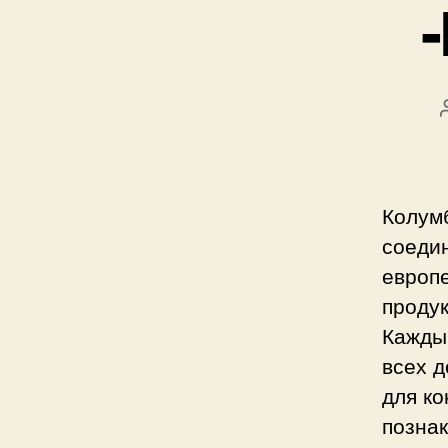
Колумб
соеди
европ
проду
Кажды
всех д
для ко
позна