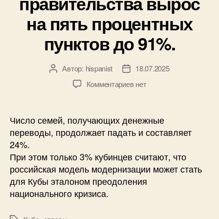
правительства вырос
на пять процентных
пунктов до 91%.
Автор:
hispanist
18.07.2025
А
Д
в
а
к
Комментариев
нет
т
т
з
о
а
а
р
з
п
Число семей, получающих денежные
з
а
и
переводы, продолжает падать и составляет
а
п
с
24%.
п
и
и
и
с
При этом только 3% кубинцев считают, что
У
с
и
российская модель модернизации может стать
р
и
для Кубы эталоном преодоления
о
в
национального кризиса.
е
н