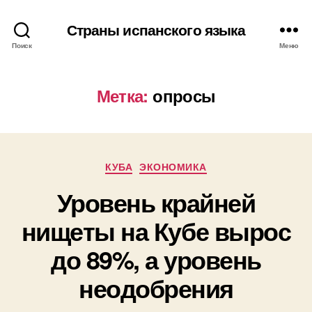
Страны испанского языка
Поиск
Меню
Метка:
опросы
Р
КУБА
ЭКОНОМИКА
у
Уровень крайней
б
р
нищеты на Кубе вырос
и
к
до 89%, а уровень
и
неодобрения