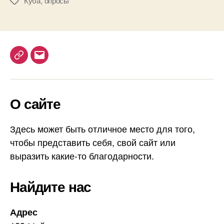
Куба
,
опросы
М
ь
е
к
т
р
к
а
и
й
н
T
E
е
e
m
й
l
a
н
О сайте
e
i
и
g
l
щ
е
r
Здесь может быть отличное место для того,
т
a
чтобы представить себя, свой сайт или
ы
m
выразить какие-то благодарности.
н
а
К
Найдите нас
у
б
Адрес
е