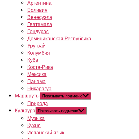
Аргентина
Боливия
Венесуэла
Гватемала
Гондурас
Доминиканская Республика
Уругвай
Колумбия
Куба
Коста-Рика
Мексика
Панама
Никарагуа
Маршруты
Показывать подменю
Природа
Культура
Показывать подменю
Музыка
Кухня
Испанский язык