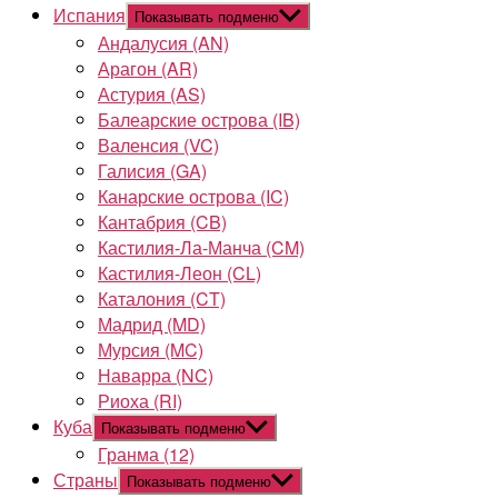
Испания
Показывать подменю
Андалусия (AN)
Арагон (AR)
Астурия (AS)
Балеарские острова (IB)
Валенсия (VC)
Галисия (GA)
Канарские острова (IC)
Кантабрия (CB)
Кастилия-Ла-Манча (CM)
Кастилия-Леон (CL)
Каталония (CT)
Мадрид (MD)
Мурсия (MC)
Наварра (NC)
Риоха (RI)
Куба
Показывать подменю
Гранма (12)
Страны
Показывать подменю