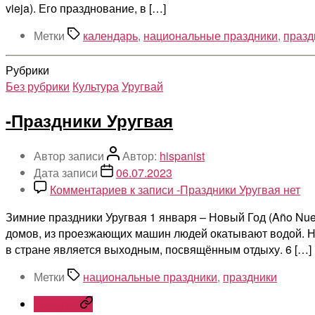
vieja). Его празднование, в […]
Метки
календарь
,
национальные праздники
,
празд
Рубрики
Без рубрики
Культура
Уругвай
-Праздники Уругвая
Автор записи
Автор:
hispanist
Дата записи
06.07.2023
Комментариев
к записи -Праздники Уругвая
нет
Зимние праздники Уругвая 1 января – Новый Год (Año Nu
домов, из проезжающих машин людей окатывают водой. Ни
в стране является выходным, посвящённым отдыху. 6 […]
Метки
национальные праздники
,
праздники
Telegram