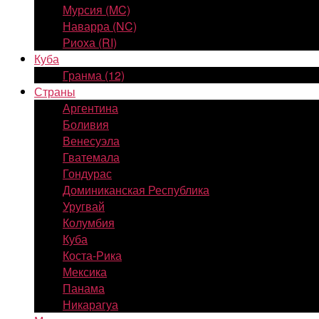
Мурсия (MC)
Наварра (NC)
Риоха (RI)
Куба
Гранма (12)
Страны
Аргентина
Боливия
Венесуэла
Гватемала
Гондурас
Доминиканская Республика
Уругвай
Колумбия
Куба
Коста-Рика
Мексика
Панама
Никарагуа