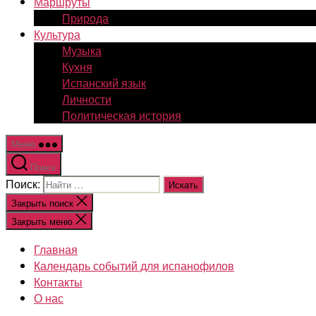
Маршруты
Природа
Культура
Музыка
Кухня
Испанский язык
Личности
Политическая история
Меню
Поиск
Поиск:
Закрыть поиск
Закрыть меню
Главная
Календарь событий для испанофилов
Контакты
О нас