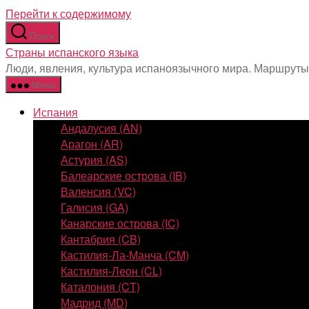
Перейти к содержимому
Поиск
Страны испанского языка
Люди, явления, культура испаноязычного мира. Маршруты
Меню
Испания
Андалусия (AN)
Арагон (AR)
Астурия (AS)
Балеарские острова (IB)
Валенсия (VC)
Галисия (GA)
Канарские острова (IC)
Кантабрия (CB)
Кастилия-Ла-Манча (CM)
Кастилия-Леон (CL)
Каталония (CT)
Мадрид (MD)