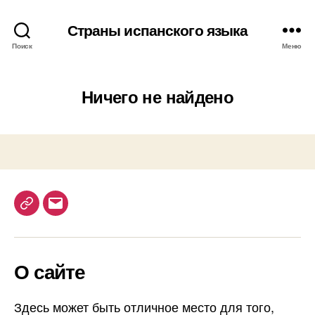
Страны испанского языка
Поиск
Меню
Ничего не найдено
T
E
e
m
l
a
О сайте
e
i
g
l
r
Здесь может быть отличное место для того,