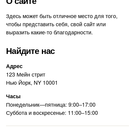
О сайте
у
g
l
т
r
Здесь может быть отличное место для того,
е
ш
a
чтобы представить себя, свой сайт или
е
m
выразить какие-то благодарности.
с
т
Найдите нас
в
и
и
Адрес
п
123 Мейн стрит
о
Нью Йорк, NY 10001
П
у
т
Часы
и
Понедельник—пятница: 9:00–17:00
С
Суббота и воскресенье: 11:00–15:00
в
я
т
о