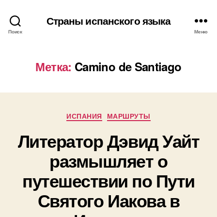
Страны испанского языка
Поиск
Меню
Метка:
Camino de Santiago
Р
ИСПАНИЯ
МАРШРУТЫ
у
Литератор Дэвид Уайт
б
р
размышляет о
и
к
путешествии по Пути
и
Святого Иакова в