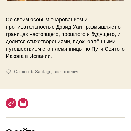
э
в
и
Со своим особым очарованием и
д
проницательностью Дэвид Уайт размышляет о
У
границах настоящего, прошлого и будущего, и
а
делится стихотворениями, вдохновлёнными
й
путешествием его племянницы по Пути Святого
т
Иакова в Испании.
р
а
з
Camino de Santiago
,
впечатления
М
м
е
ы
т
ш
к
л
и
я
T
E
е
т
e
m
о
l
a
п
e
i