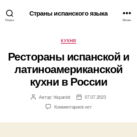
Страны испанского языка
Поиск
Меню
Р
КУХНЯ
у
Рестораны испанской и
б
р
латиноамериканской
и
к
кухни в России
и
Автор:
hispanist
07.07.2023
А
Д
в
а
к
Комментариев
нет
т
т
з
о
а
а
р
з
п
з
а
и