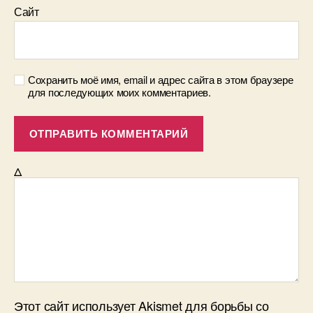
Сайт
х
н
и
в
Р
Сохранить моё имя, email и адрес сайта в этом браузере
о
для последующих моих комментариев.
с
с
и
и
Δ
Этот сайт использует Akismet для борьбы со