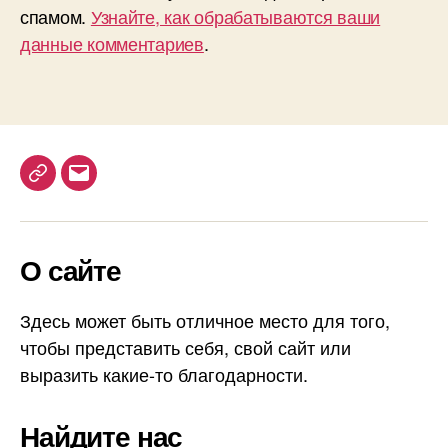
спамом.
Узнайте, как обрабатываются ваши
данные комментариев
.
T
E
e
m
l
a
О сайте
e
i
g
l
r
Здесь может быть отличное место для того,
a
чтобы представить себя, свой сайт или
m
выразить какие-то благодарности.
Найдите нас