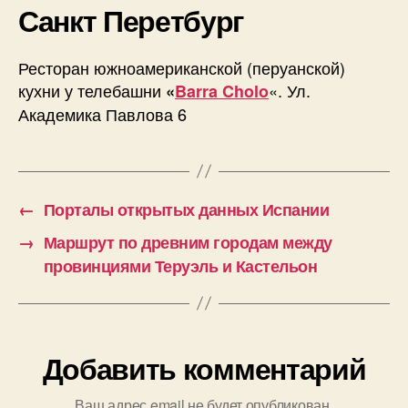
а
п
Санкт Перетбург
с
п
и
и
и
с
Р
с
и
Ресторан южноамериканской (перуанской)
е
и
кухни у телебашни
«. Ул.
«
Barra Cholo
с
т
Академика Павлова 6
о
р
а
н
←
Порталы открытых данных Испании
ы
и
→
Маршрут по древним городам между
с
провинциями Теруэль и Кастельон
п
а
н
с
к
Добавить комментарий
о
й
Ваш адрес email не будет опубликован.