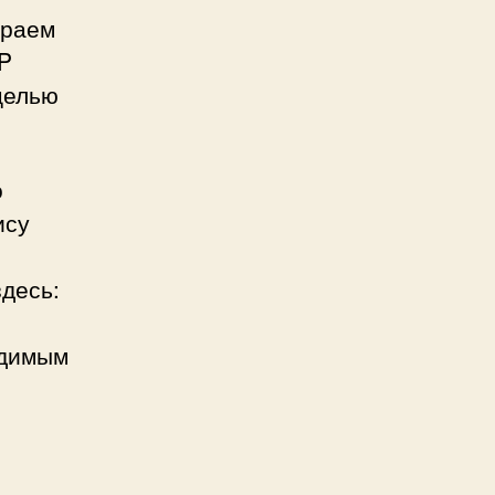
ираем
IP
целью
о
ису
десь:
идимым