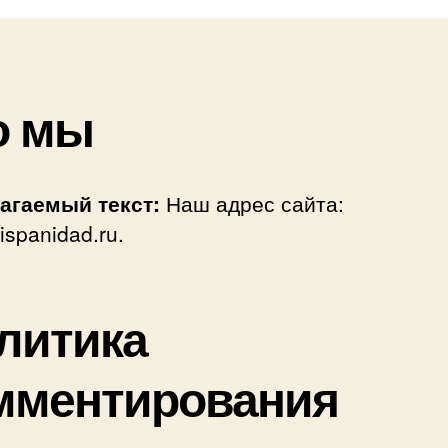
о мы
агаемый текст:
Наш адрес сайта:
hispanidad.ru.
литика
мментирования