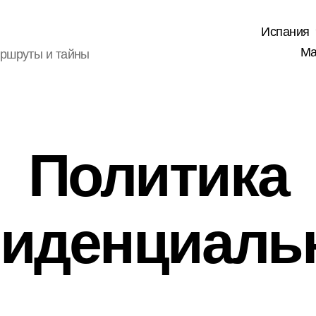
Испания
Ма
аршруты и тайны
Политика
иденциаль