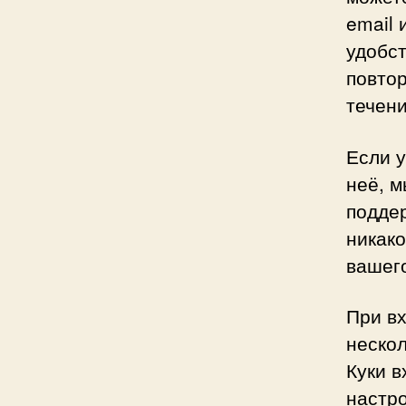
email 
удобст
повтор
течени
Если у
неё, 
поддер
никак
вашег
При вх
нескол
Куки в
настро