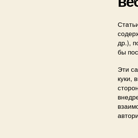
ве
Статьи
содерж
др.), 
бы пос
Эти са
куки, 
сторо
внедр
взаимо
автори