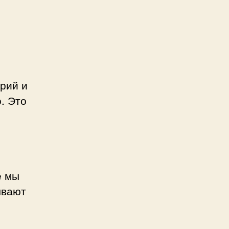
рий и
. Это
е мы
ывают