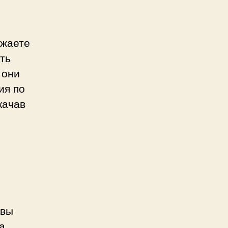
ужаете
ть
 они
ия по
качав
 вы
а