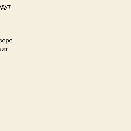
удут
зере
жит
и