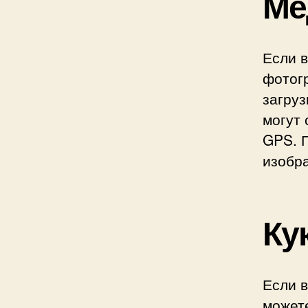
Ме
Если 
фотогр
загруз
могут
GPS. 
изобра
Ку
Если 
может