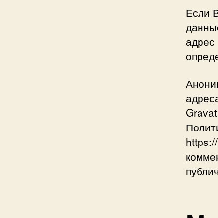
Если 
данные
адрес 
опред
Анони
адреса
Gravat
Полити
https:
комме
публич