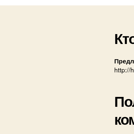
Кт
Предл
http://
По
ко