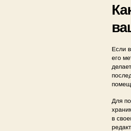
Ка
ва
Если в
его м
делает
после
помещ
Для п
храни
в свое
редак