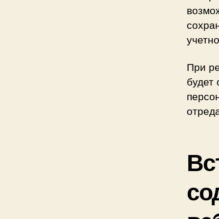
возмо
сохран
учетно
При ре
будет 
персон
отреда
Вс
со