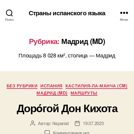
Страны испанского языка
Поиск
Меню
Рубрика:
Мадрид (MD)
Площадь 8 028 км², столица — Мадрид
Р
БЕЗ РУБРИКИ
ИСПАНИЯ
КАСТИЛИЯ-ЛА-МАНЧА (CM)
у
МАДРИД (MD)
МАРШРУТЫ
б
Дорóгой Дон Кихота
р
и
к
Автор:
hispanist
19.07.2023
А
и
Д
в
а
к
Комментариев
нет