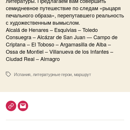
литературы. Предлагаем вам совершить
т
семидневное путешествие по следам «рыцаря
а
печального образа», перепутавшего реальность
с художественным вымыслом.
Alcalá de Henares – Esquivias – Toledo
Consuegra – Alcázar de San Juan — Campo de
Criptana – El Toboso – Argamasilla de Alba –
Ossa de Montiel – Villanueva de los Infantes –
Ciudad Real – Almagro
Испания
,
литературные герои
,
маршрут
М
е
т
к
и
T
E
e
m
l
a