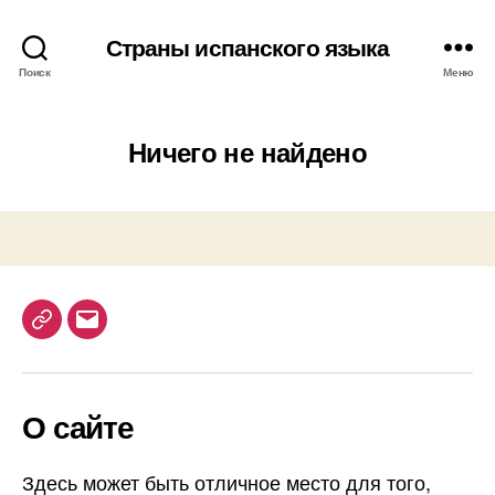
Страны испанского языка
Поиск
Меню
Ничего не найдено
T
E
e
m
l
a
О сайте
e
i
g
l
r
Здесь может быть отличное место для того,