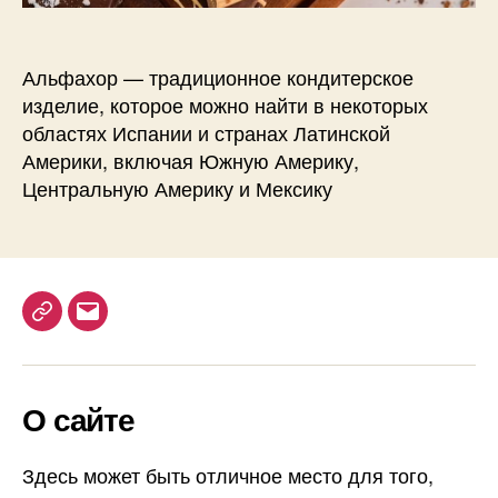
р
о
д
Альфахор — традиционное кондитерское
н
изделие, которое можно найти в некоторых
а
я
областях Испании и странах Латинской
в
Америки, включая Южную Америку,
ы
Центральную Америку и Мексику
с
т
а
в
к
T
E
а
A
e
m
l
l
a
f
О сайте
e
i
a
g
l
j
o
r
Здесь может быть отличное место для того,
r