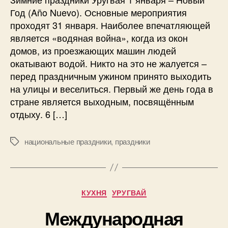
з
а
и
Год (Año Nuevo). Основные мероприятия
а
п
с
проходят 31 января. Наиболее впечатляющей
п
и
и
и
с
является «водяная война», когда из окон
-
с
и
домов, из проезжающих машин людей
П
и
окатывают водой. Никто на это не жалуется –
р
а
перед праздничным ужином принято выходить
з
на улицы и веселиться. Первый же день года в
д
стране является выходным, посвящённым
н
отдыху. 6 […]
и
к
и
национальные праздники
,
праздники
М
У
е
р
т
у
к
г
и
Р
КУХНЯ
УРУГВАЙ
в
у
а
Международная
б
я
р