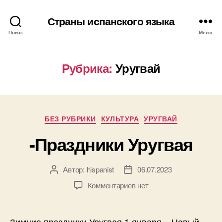
Страны испанского языка
Поиск
Меню
Рубрика:
Уругвай
Р
БЕЗ РУБРИКИ
КУЛЬТУРА
УРУГВАЙ
у
-Праздники Уругвая
б
р
и
Автор:
hispanist
06.07.2023
А
Д
к
в
а
и
к
Комментариев
нет
т
т
з
о
а
а
р
з
п
Зимние праздники Уругвая 1 января – Новый