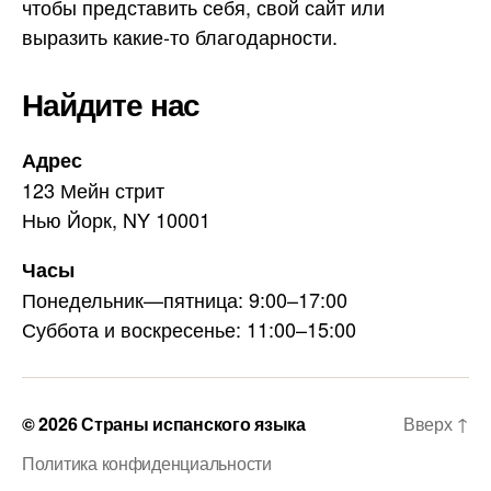
a
чтобы представить себя, свой сайт или
в
m
выразить какие-то благодарности.
У
р
у
Найдите нас
г
в
Адрес
а
123 Мейн стрит
е
Нью Йорк, NY 10001
Часы
Понедельник—пятница: 9:00–17:00
Суббота и воскресенье: 11:00–15:00
© 2026
Страны испанского языка
Вверх
↑
Политика конфиденциальности