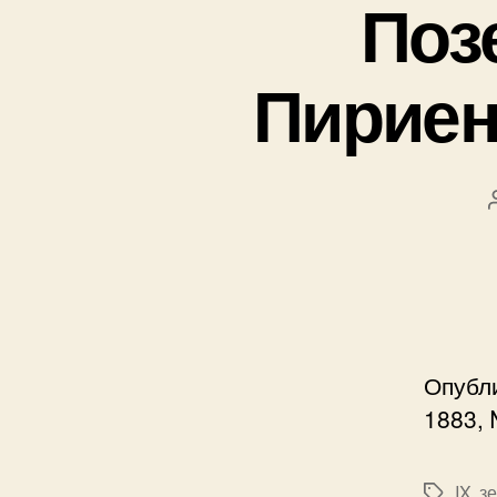
Поз
Пириеня
Опубл
1883, 
IX
,
з
Метки