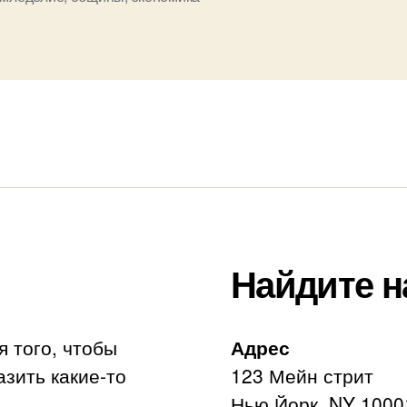
Найдите н
я того, чтобы
Адрес
азить какие-то
123 Мейн стрит
Нью Йорк, NY 1000