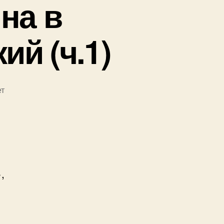
на в
ий (ч.1)
т
писи
земельная
щина
риенях.
,
чицкий
1)