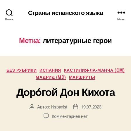
Страны испанского языка
Поиск
Меню
Метка:
литературные герои
Р
БЕЗ РУБРИКИ
ИСПАНИЯ
КАСТИЛИЯ-ЛА-МАНЧА (CM)
у
МАДРИД (MD)
МАРШРУТЫ
б
Дорóгой Дон Кихота
р
и
к
Автор:
hispanist
19.07.2023
А
и
Д
в
а
к
Комментариев
нет
т
т
з
о
а
а