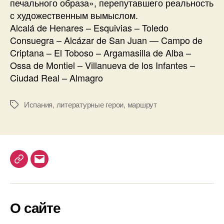
печального образа», перепутавшего реальность
с художественным вымыслом.
Alcalá de Henares – Esquivias – Toledo
Consuegra – Alcázar de San Juan — Campo de
Criptana – El Toboso – Argamasilla de Alba –
Ossa de Montiel – Villanueva de los Infantes –
Ciudad Real – Almagro
Испания
,
литературные герои
,
маршрут
М
е
т
к
и
T
E
e
m
l
a
О сайте
e
i
g
l