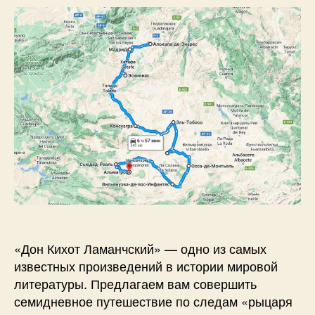
р
з
п
з
а
и
а
п
с
п
и
и
и
с
Д
с
и
о
и
р
ó
г
о
й
Д
о
н
К
и
«Дон Кихот Ламанчский» — одно из самых
х
известных произведений в истории мировой
о
литературы. Предлагаем вам совершить
т
семидневное путешествие по следам «рыцаря
а