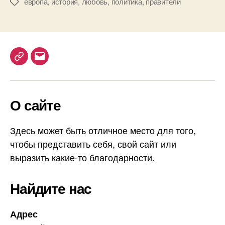
европа
,
история
,
любовь
,
политика
,
правители
М
—
е
X
т
V
к
I
и
I
T
E
I
в
e
m
е
l
a
к
О сайте
e
i
а
g
l
r
Здесь может быть отличное место для того,
a
чтобы представить себя, свой сайт или
m
выразить какие-то благодарности.
Найдите нас
Адрес