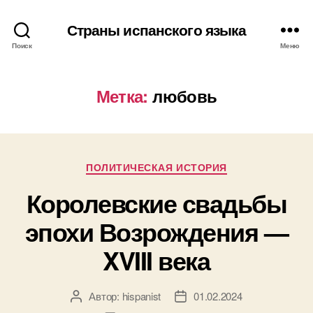
Страны испанского языка
Поиск
Меню
Метка:
любовь
Р
ПОЛИТИЧЕСКАЯ ИСТОРИЯ
у
Королевские свадьбы
б
р
эпохи Возрождения —
и
к
XVIII века
и
Автор:
hispanist
01.02.2024
А
Д
в
а