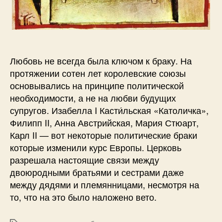
д
ь
б
ы
э
Любовь не всегда была ключом к браку. На
п
протяжении сотен лет королевские союзы
о
основывались на принципе политической
х
необходимости, а не на любви будущих
и
В
супругов. Изабелла I Касти́льская «Католичка»,
о
Филипп II, Анна Австрийская, Мария Стюарт,
з
Карл II — вот некоторые политические браки
р
которые изменили курс Европы. Церковь
о
разрешала настоящие связи между
ж
двоюродными братьями и сестрами даже
д
между дядями и племянницами, несмотря на
е
то, что на это было наложено вето.
н
и
я