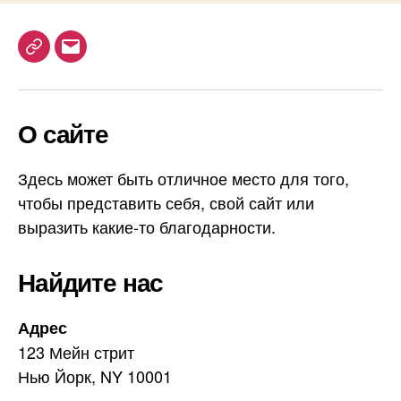
у
к
г
и
в
T
E
а
e
m
я
l
a
О сайте
e
i
g
l
r
Здесь может быть отличное место для того,
a
чтобы представить себя, свой сайт или
m
выразить какие-то благодарности.
Найдите нас
Адрес
123 Мейн стрит
Нью Йорк, NY 10001