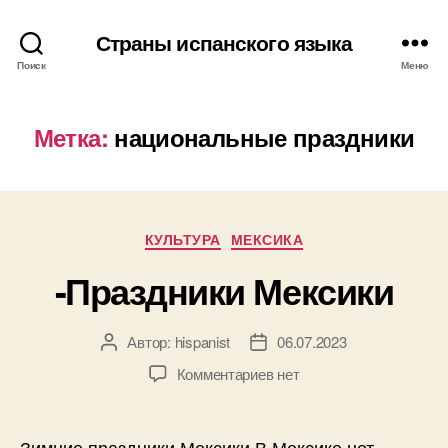
Страны испанского языка
Поиск
Меню
Метка:
национальные праздники
Р
КУЛЬТУРА
МЕКСИКА
у
-Праздники Мексики
б
р
и
Автор:
hispanist
06.07.2023
А
Д
к
в
а
и
к
Комментариев
нет
т
т
з
о
а
а
р
з
п
Зимние праздники Мексики В Мексике нет