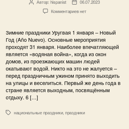
Автор:
hispanist
06.07.2023
А
Д
к
в
а
и
к
Комментариев
нет
т
т
з
о
а
а
р
з
п
Зимние праздники Уругвая 1 января – Новый
з
а
и
Год (Año Nuevo). Основные мероприятия
а
п
с
проходят 31 января. Наиболее впечатляющей
п
и
и
и
с
является «водяная война», когда из окон
-
с
и
домов, из проезжающих машин людей
П
и
окатывают водой. Никто на это не жалуется –
р
а
перед праздничным ужином принято выходить
з
на улицы и веселиться. Первый же день года в
д
стране является выходным, посвящённым
н
отдыху. 6 […]
и
к
и
национальные праздники
,
праздники
М
У
е
р
т