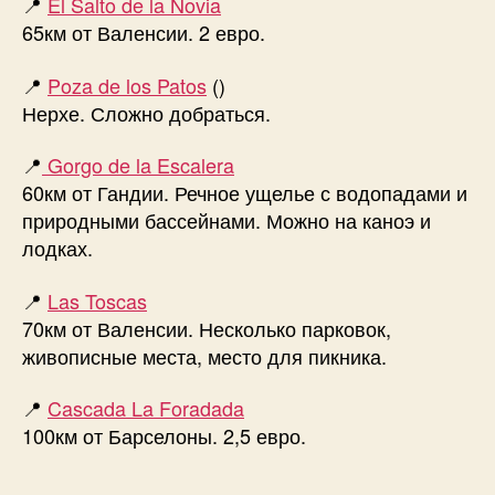
📍
El Salto de la Novia
и
д
65км от Валенсии. 2 евро.
о
п
📍
Poza de los Patos
()
а
Нерхе. Сложно добраться.
д
ы
📍
Gorgo de la Escalera
И
с
60км от Гандии. Речное ущелье с водопадами и
п
природными бассейнами. Можно на каноэ и
а
лодках.
н
и
📍
Las Toscas
и
70км от Валенсии. Несколько парковок,
живописные места, место для пикника.
📍
Cascada La Foradada
100км от Барселоны. 2,5 евро.