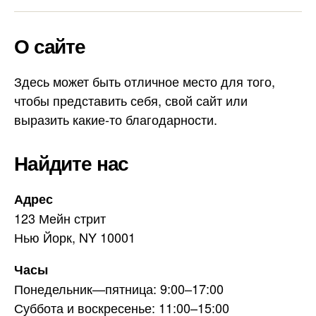
e
m
l
a
О сайте
e
i
g
l
r
Здесь может быть отличное место для того,
a
чтобы представить себя, свой сайт или
m
выразить какие-то благодарности.
Найдите нас
Адрес
123 Мейн стрит
Нью Йорк, NY 10001
Часы
Понедельник—пятница: 9:00–17:00
Суббота и воскресенье: 11:00–15:00