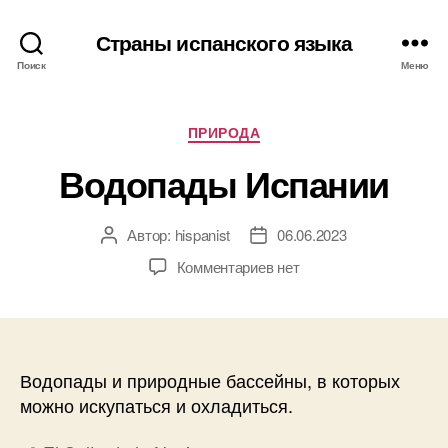
Страны испанского языка
Поиск
Меню
Р
ПРИРОДА
у
Водопады Испании
б
р
и
Автор:
hispanist
06.06.2023
А
Д
к
в
а
и
к
Комментариев
нет
т
т
з
о
а
а
р
з
п
з
а
и
а
п
с
Водопады и природные бассейны, в которых
п
и
и
можно искупаться и охладиться.
и
с
В
с
и
о