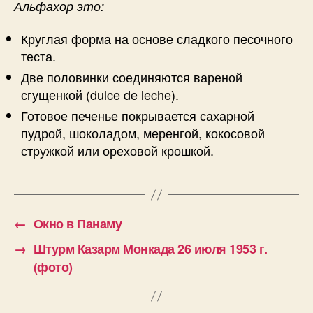
Альфахор это:
у
г
Круглая форма на основе сладкого песочного
в
а
теста.
е
Две половинки соединяются вареной
сгущенкой (dulce de leche).
Готовое печенье покрывается сахарной
пудрой, шоколадом, меренгой, кокосовой
стружкой или ореховой крошкой.
←
Окно в Панаму
→
Штурм Казарм Монкада 26 июля 1953 г.
(фото)