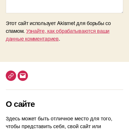
Этот сайт использует Akismet для борьбы со
спамом.
Узнайте, как обрабатываются ваши
данные комментариев
.
T
E
e
m
l
a
О сайте
e
i
g
l
r
Здесь может быть отличное место для того,
a
чтобы представить себя, свой сайт или