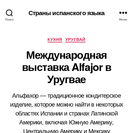
Страны испанского языка
Поиск
Меню
Р
КУХНЯ
УРУГВАЙ
у
Международная
б
р
выставка Alfajor в
и
к
Уругвае
и
Альфахор — традиционное кондитерское
изделие, которое можно найти в некоторых
областях Испании и странах Латинской
Америки, включая Южную Америку,
Центральную Америку и Мексику