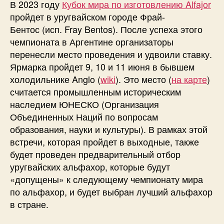
В 2023 году
Кубок мира по изготовлению Alfajor
а
пройдет в уругвайском городе Фрай-
я
Бентос (исп. Fray Bentos). После успеха этого
в
чемпионата в Аргентине организаторы
ы
с
перенесли место проведения и удвоили ставку.
т
Ярмарка пройдет 9, 10 и 11 июня в бывшем
а
холодильнике Anglo (
wiki
). Это место (
на карте
)
в
считается промышленным историческим
к
наследием ЮНЕСКО (Организация
а
Объединенных Наций по вопросам
A
образования, науки и культуры). В рамках этой
l
встречи, которая пройдет в выходные, также
f
a
будет проведен предварительный отбор
j
уругвайских альфахор, которые будут
o
«допущены» к следующему чемпионату мира
r
по альфахор, и будет выбран лучший альфахор
в
в стране.
У
р