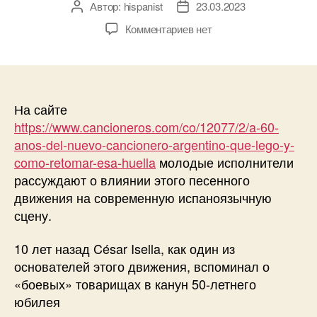
Автор:
hispanist
23.03.2023
А
Д
в
а
к
Комментариев
нет
т
т
з
о
а
а
р
з
п
з
а
и
а
п
с
На сайте
п
и
и
https://www.cancioneros.com/co/12077/2/a-60-
и
с
6
anos-del-nuevo-cancionero-argentino-que-lego-y-
с
и
0
como-retomar-esa-huella
молодые исполнители
и
л
рассуждают о влиянии этого песенного
е
движения на современную испаноязычную
т
сцену.
м
у
з
10 лет назад César Isella, как один из
ы
основателей этого движения, вспоминал о
к
«боевых» товарищах в канун 50-летнего
а
юбилея
л