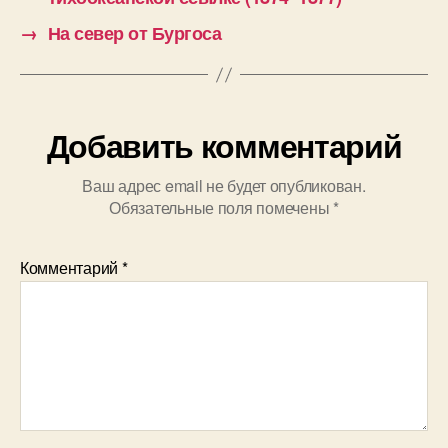
n
c
→
На север от Бургоса
i
o
n
Добавить комментарий
Ваш адрес email не будет опубликован.
Обязательные поля помечены
*
Комментарий
*