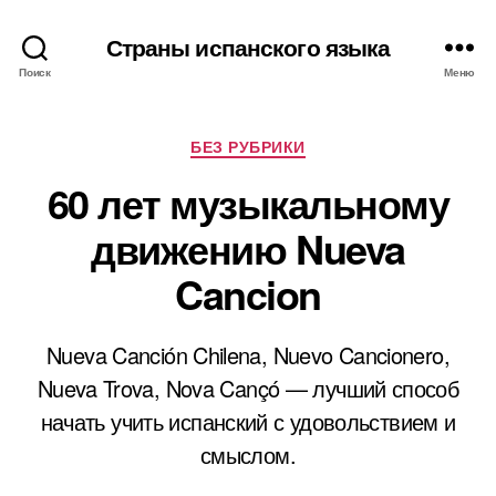
Страны испанского языка
Поиск
Меню
Р
БЕЗ РУБРИКИ
у
60 лет музыкальному
б
р
движению Nueva
и
к
Cancion
и
Nueva Canción Chilena, Nuevo Cancionero,
Nueva Trova, Nova Cançó — лучший способ
начать учить испанский с удовольствием и
смыслом.