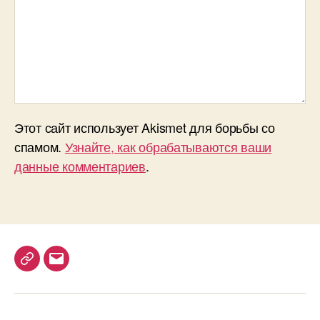
Этот сайт использует Akismet для борьбы со
спамом.
Узнайте, как обрабатываются ваши
данные комментариев
.
T
E
e
m
l
a