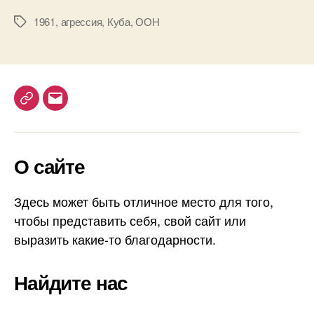
л
1961
,
агрессия
,
Куба
,
ООН
М
ю
е
ц
т
и
к
о
и
н
н
T
E
о
e
m
г
l
a
о
О сайте
e
i
п
р
g
l
а
r
Здесь может быть отличное место для того,
в
a
чтобы представить себя, свой сайт или
и
m
выразить какие-то благодарности.
т
е
л
Найдите нас
ь
с