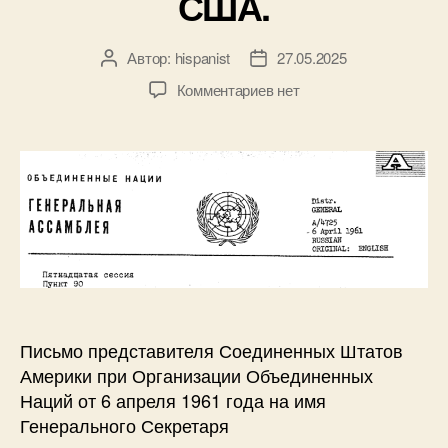
США.
Автор:
hispanist
27.05.2025
А
Д
в
а
к
Комментариев
нет
т
т
з
о
а
а
р
з
п
з
а
и
а
п
с
п
и
и
и
с
Ж
с
и
а
и
л
о
б
Письмо представителя Соединенных Штатов
а
Америки при Организации Объединенных
р
е
Наций от 6 апреля 1961 года на имя
в
Генерального Секретаря
о