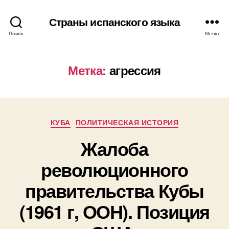
Страны испанского языка
Поиск
Меню
Метка:
агрессия
Р
КУБА
ПОЛИТИЧЕСКАЯ ИСТОРИЯ
у
Жалоба
б
р
революционного
и
к
правительства Кубы
и
(1961 г, ООН). Позиция