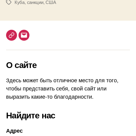
Куба
,
санкции
,
США
М
К
п
е
у
у
т
б
ж
к
у
е
и
?
с
T
E
т
e
m
о
ч
l
a
и
О сайте
e
i
л
g
l
п
r
Здесь может быть отличное место для того,
о
л
a
чтобы представить себя, свой сайт или
и
m
выразить какие-то благодарности.
т
и
Найдите нас
к
у
С
Адрес
Ш