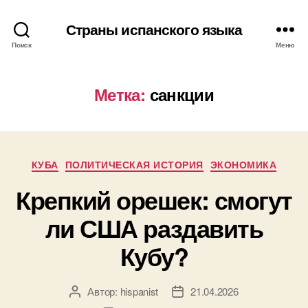
Страны испанского языка
Поиск
Меню
Метка:
санкции
Р
КУБА
ПОЛИТИЧЕСКАЯ ИСТОРИЯ
ЭКОНОМИКА
у
Крепкий орешек: смогут
б
р
ли США раздавить
и
к
Кубу?
и
Автор:
hispanist
21.04.2026
А
Д
в
а