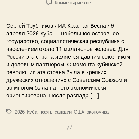
к
Комментариев
нет
т
т
з
о
а
а
р
з
п
Сергей Трубников / ИА Красная Весна / 9
з
а
и
апреля 2026 Куба — небольшое островное
а
п
с
государство, социалистическая республика с
п
и
и
и
с
населением около 11 миллионов человек. Для
К
с
и
России эта страна является давним союзником
р
и
и деловым партнером. С момента кубинской
е
п
революции эта страна была в крепких
к
дружеских отношениях с Советским Союзом и
и
во многом была на него экономически
й
ориентирована. После распада […]
о
р
е
2026
,
Куба
,
нефть
,
санкции
,
США
,
экономика
М
ш
е
е
т
к
к
: