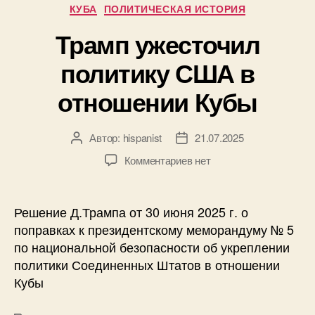
и
Р
КУБА
ПОЛИТИЧЕСКАЯ ИСТОРИЯ
с
у
м
Трамп ужесточил
б
о
р
г
политику США в
и
у
к
отношении Кубы
т
и
л
и
Автор:
hispanist
21.07.2025
С
А
Д
Ш
в
а
к
Комментариев
нет
А
т
т
з
р
о
а
а
а
р
з
п
Решение Д.Трампа от 30 июня 2025 г. о
з
з
а
и
поправках к президентскому меморандуму № 5
д
а
п
с
по национальной безопасности об укреплении
а
п
и
и
в
и
с
политики Соединенных Штатов в отношении
Т
и
с
и
Кубы
р
т
и
а
ь
м